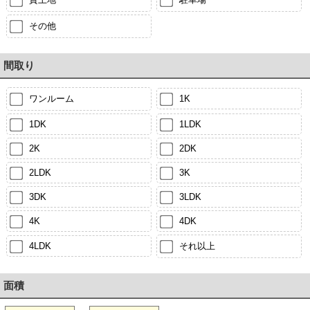
その他
間取り
ワンルーム
1K
1DK
1LDK
2K
2DK
2LDK
3K
3DK
3LDK
4K
4DK
4LDK
それ以上
面積