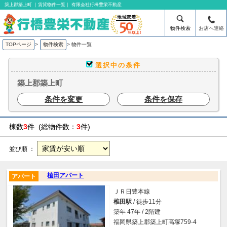
築上郡築上町 ｜賃貸物件一覧｜ 有限会社行橋豊栄不動産
物件検索
お店へ連絡
TOPページ
>
物件検索
>
物件一覧
選択中の条件
築上郡築上町
条件を変更
条件を保存
棟数
3
件 (総物件数：
3
件)
並び順 ：
植田アパート
アパート
ＪＲ日豊本線
椎田駅
/ 徒歩11分
築年 47年 / 2階建
福岡県築上郡築上町高塚759-4