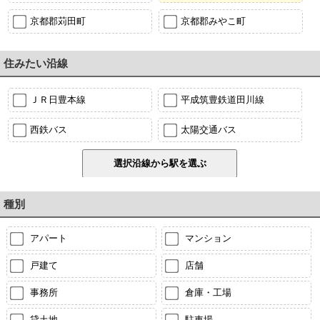
京都郡苅田町
京都郡みやこ町
住みたい沿線
ＪＲ日豊本線
平成筑豊鉄道田川線
西鉄バス
太陽交通バス
種別
アパート
マンション
戸建て
店舗
事務所
倉庫・工場
貸土地
駐車場