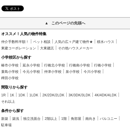
このページの先頭へ
オススメ！人気の物件特集
仲介手数料半額！
ペット相談
人気の広々戸建て物件★
積水ハウス
東建コーポレーション
大東建託
その他ハウスメーカー
小学校区から探す
椿市小学校
延永小学校
行橋北小学校
行橋南小学校
行橋小学校
蓑島小学校
今元小学校
仲津小学校
泉小学校
今川小学校
稗田小学校
間取りから探す
1R
1K
1DK
1LDK
2K/2DK/2LDK
3K/3DK/3LDK
4K/4DK/4LDK
それ以上
条件から探す
新築
築浅
独立洗面台
2階以上
1階
角部屋
南向き
バルコニー
駐車場