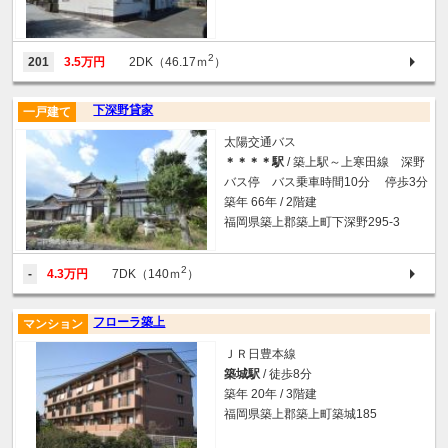
2
201
3.5万円
2DK（46.17ｍ
）
下深野貸家
一戸建て
太陽交通バス
＊＊＊＊駅
/ 築上駅～上寒田線 深野
バス停 バス乗車時間10分 停歩3分
築年 66年 / 2階建
福岡県築上郡築上町下深野295-3
2
-
4.3万円
7DK（140ｍ
）
フローラ築上
マンション
ＪＲ日豊本線
築城駅
/ 徒歩8分
築年 20年 / 3階建
福岡県築上郡築上町築城185