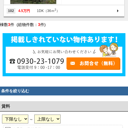
2
102
4.5万円
1DK（36ｍ
）
棟数
3
件 (総物件数：
3
件)
条件を絞り込む
賃料
～