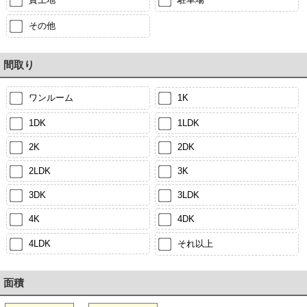
その他
間取り
ワンルーム
1K
1DK
1LDK
2K
2DK
2LDK
3K
3DK
3LDK
4K
4DK
4LDK
それ以上
面積