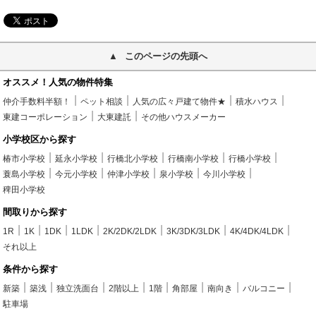
このページの先頭へ
オススメ！人気の物件特集
仲介手数料半額！
ペット相談
人気の広々戸建て物件★
積水ハウス
東建コーポレーション
大東建託
その他ハウスメーカー
小学校区から探す
椿市小学校
延永小学校
行橋北小学校
行橋南小学校
行橋小学校
蓑島小学校
今元小学校
仲津小学校
泉小学校
今川小学校
稗田小学校
間取りから探す
1R
1K
1DK
1LDK
2K/2DK/2LDK
3K/3DK/3LDK
4K/4DK/4LDK
それ以上
条件から探す
新築
築浅
独立洗面台
2階以上
1階
角部屋
南向き
バルコニー
駐車場