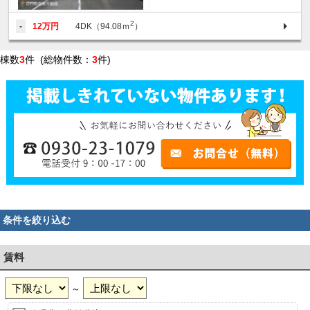
2
-
12万円
4DK（94.08ｍ
）
棟数
3
件 (総物件数：
3
件)
条件を絞り込む
賃料
～