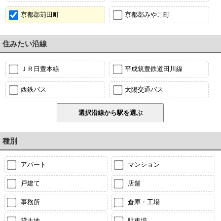
京都郡苅田町
京都郡みやこ町
住みたい沿線
ＪＲ日豊本線
平成筑豊鉄道田川線
西鉄バス
太陽交通バス
種別
アパート
マンション
戸建て
店舗
事務所
倉庫・工場
貸土地
駐車場