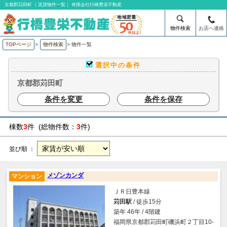
京都郡苅田町 ｜賃貸物件一覧｜ 有限会社行橋豊栄不動産
物件検索
お店へ連絡
TOPページ
>
物件検索
>
物件一覧
選択中の条件
京都郡苅田町
条件を変更
条件を保存
棟数
3
件 (総物件数：
3
件)
並び順 ：
メゾンカンダ
マンション
ＪＲ日豊本線
苅田駅
/ 徒歩15分
築年 46年 / 4階建
福岡県京都郡苅田町磯浜町２丁目10-