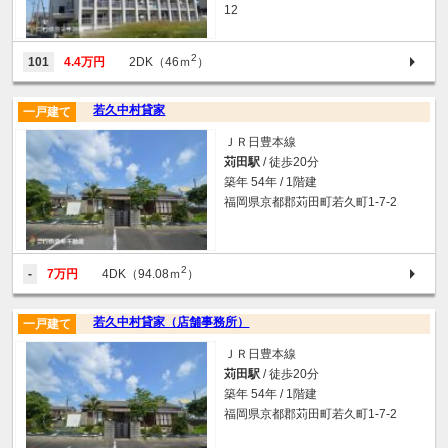
12
2
101
4.4万円
2DK（46ｍ
）
若久中村貸家
一戸建て
ＪＲ日豊本線
苅田駅
/ 徒歩20分
築年 54年 / 1階建
福岡県京都郡苅田町若久町1-7-2
2
-
7万円
4DK（94.08ｍ
）
若久中村貸家（店舗事務所）
一戸建て
ＪＲ日豊本線
苅田駅
/ 徒歩20分
築年 54年 / 1階建
福岡県京都郡苅田町若久町1-7-2