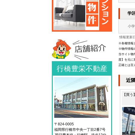
学
小学
情報更新日：
※各種情報
※物件情報
当サイト物
度】を元に
正確とは言
行橋豊栄不動産
近
【買う
〒824-0005
福岡県行橋市中央一丁目2番7号