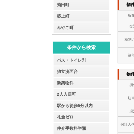
物
苅田町
所
築上町
交
みやこ町
種別 
条件から検索
築
バス・トイレ別
独立洗面台
物
新築物件
損
2人入居可
駐
駅から徒歩5分以内
現
礼金ゼロ
保証人
仲介手数料半額