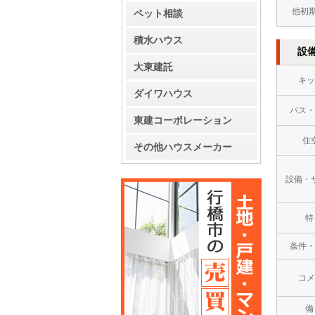
他初
ペット相談
積水ハウス
設
大東建託
キッ
ダイワハウス
バス・
東建コーポレーション
住
その他ハウスメーカー
設備・
特
条件・
コメ
備