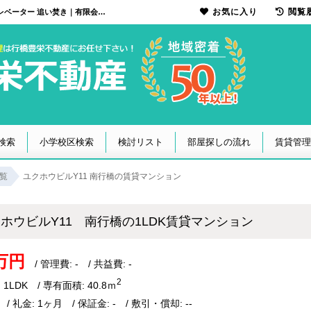
お気に入り
閲覧
ユクホウビルY11 南行橋の1LDK賃貸マンション！エアコン付 ネット無料 駐車場付き エレベーター 追い焚き｜有限会社行橋豊栄不動産
検索
小学校区検索
検討リスト
部屋探しの流れ
賃貸管理
覧
ユクホウビルY11 南行橋の賃貸マンション
ホウビルY11 南行橋の1LDK賃貸マンション
7万円
/ 管理費: - / 共益費: -
2
 1LDK / 専有面積: 40.8ｍ
 / 礼金: 1ヶ月 / 保証金: - / 敷引・償却: --