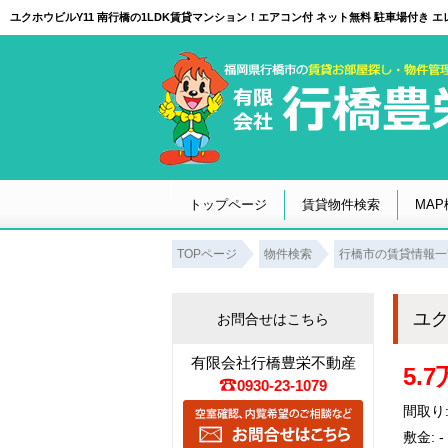
トップページ
賃貸物件検索
MAP
TOPページ
物件検索
行橋市の賃貸情報一
ユク
お問合せはこちら
有限会社行橋豊栄不動産
5.
0930-23-1079
間取り:
敷金: -