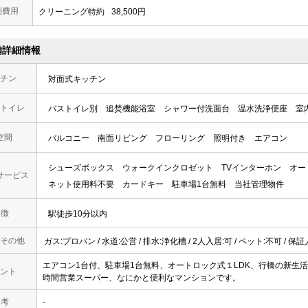
期費用
クリーニング特約
38,500円
備詳細情報
チン
対面式キッチン
トイレ
バストイレ別
追焚機能浴室
シャワー付洗面台
温水洗浄便座
室
空間
バルコニー
南面リビング
フローリング
照明付き
エアコン
シューズボックス
ウォークインクロゼット
TVインターホン
オー
サービス
ネット使用料不要
カードキー
駐車場1台無料
当社管理物件
 徴
駅徒歩10分以内
その他
ガス:プロパン / 水道:公営 / 排水:浄化槽 / 2人入居:可 / ペット:不可 / 
エアコン1台付、駐車場1台無料、オートロック式１LDK、行橋の新生
ント
時間営業スーパー、なにかと便利なマンションです。
 考
-