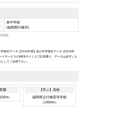
泉中学校
(福岡県行橋市)
月16日
校区データ【2016年度】及び中学校区データ【2016年
ードサービスのWEBサイト上で記述通り、データは必ずしも
考としてご活用下さい。
育園
【学ぶ】高校
156m）
福岡県立行橋高等学校
（1494m）