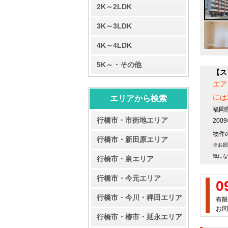
2K～2LDK
3K～3LDK
4K～4LDK
5K～・その他
【ス
エア
には
エリアから検索
福岡
行橋市・市街地エリア
20
物件の
行橋市・新田原エリア
※お部
気にな
行橋市・泉エリア
行橋市・今元エリア
0
行橋市・今川・稗田エリア
有限
お問
行橋市・椿市・延永エリア