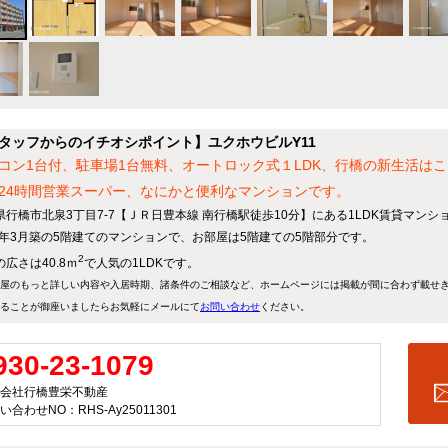
タッフからのイチオシポイント】ユクホウビルY11
コン1台付、駐車場1台無料、オートロック式１LDK、行橋の新生活は
24時間営業スーパー、なにかと便利なマンションです。
県行橋市北泉3丁目7-7【ＪＲ日豊本線 南行橋駅徒歩10分】にある1LDK賃貸マンシ
09年3月築の5階建てのマンションで、お部屋は5階建ての5階部分です。
2
広さは40.8ｍ
で人気の1LDKです。
屋のもっと詳しい内容や入居時期、諸条件のご相談など、ホームページには掲載が間に合わず載せ
ることが御座いましたらお気軽にメールにて
お問い合わせ
ください。
930-23-1079
会社行橋豊栄不動産
い合わせNO：RHS-Ay25011301