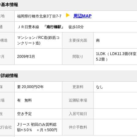
件基本情報
周辺MAP
在地
福岡県行橋市北泉3丁目7-7
通
ＪＲ日豊本線
「南行橋駅」
徒歩10分
マンション / RC造(鉄筋コ
/ 構造
主要採光面
南
ンクリート造)
1LDK（ LDK11.3畳/洋室
年月
2009年3月
間取り
5.2畳 ）
件詳細情報
保
要 20,000円/2年
更新料
なし
車場
有 無料
近隣駐車場
況
空き予定
入居可能日
Jリース 初回のみ賃料総
代行会社
仲介手数料
額×５0％ ＋月々500円