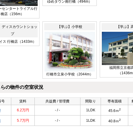
ゆめタウン南行橋（494m）
ーセンタートライアル行
橋店（156m）
】ディスカウントショッ
【学ぶ】小学校
【学ぶ】
プ
イス 行橋店（1433m）
福岡県立京都
（1436
行橋市立泉小学校（2044m）
ちらの物件の空室状況
番号
賃料
共益費 / 管理費
間取り
専有面積
2
0
6.2万円
- / -
1LDK
45.6ｍ
2
3
5.7万円
- / -
1LDK
40.8ｍ