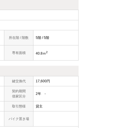
所在階 / 階数
5階 / 5階
2
専有面積
40.8ｍ
鍵交換代
17,600円
契約期間
2年 -
借家区分
取引態様
貸主
バイク置き場