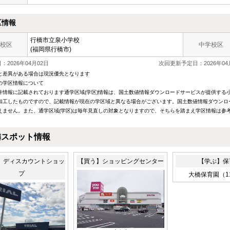
区情報
行橋市立泉小学校
校区
中学校区
(福岡県行橋市)
2026年04月02日
次回更新予定日：2026年04
と差異がある場合は現況優先となります
の学区情報について
件情報に記載されております通学区域(学区)情報は、国土数値情報ダウンロードサービスが提供する小学
加工したものですので、記載情報が現在の学区域と異なる場合がございます。国土数値情報ダウンロ
えません。また、通学区域(学区)は毎年見直しの対象となりますので、そちらを踏まえ学区情報は参
隣スポット情報
】ディスカウントショッ
【買う】ショッピングセンター
【学ぶ】保
プ
大橋保育園（1