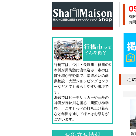
0
有限
お問
行橋市は、今川・長峡川・祓川の3
本川が周防灘に流れ込み、市のほ
ぼ全域が平野部で、沿道沿いの商
こ
業施設・大型ショッピングセンタ
ーなどとても暮らしやすい環境で
す。
海辺ではビーチサッカーや三基の
神輿が長峡川を渡る「川渡り神幸
祭」、こすもっぺの打ち上げ花火
など年間を通して様々はお祭りが
ございます。
賃
お役立ち情報