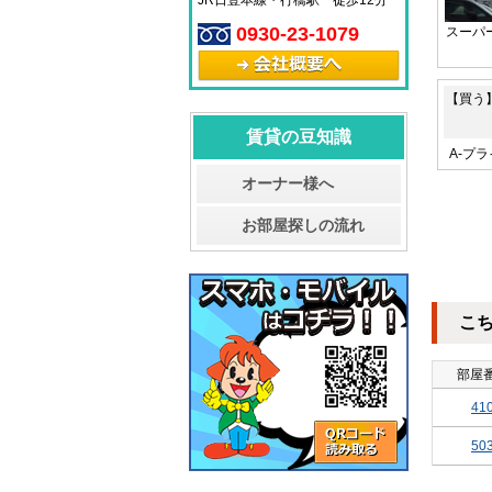
JR日豊本線・行橋駅 徒歩12分
0930-23-1079
スーパ
【買う
賃貸の豆知識
A-プラ
オーナー様へ
お部屋探しの流れ
こ
部屋
41
50