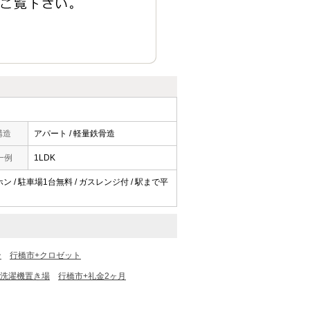
構造
アパート / 軽量鉄骨造
一例
1LDK
ホン / 駐車場1台無料 / ガスレンジ付 / 駅まで平
ン
行橋市+クロゼット
内洗濯機置き場
行橋市+礼金2ヶ月