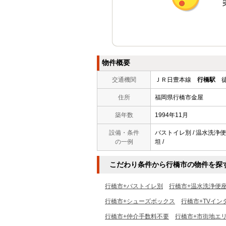
物件概要
交通機関
ＪＲ日豊本線
行橋駅
徒
住所
福岡県行橋市金屋
築年数
1994年11月
設備・条件
バストイレ別 / 温水洗浄便座
の一例
坦 /
こだわり条件から行橋市の物件を探
行橋市+バストイレ別
行橋市+温水洗浄便
行橋市+シューズボックス
行橋市+TVイン
行橋市+仲介手数料不要
行橋市+市街地エ