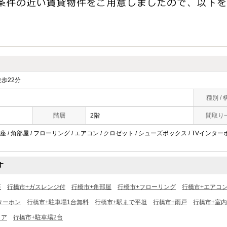
歩22分
種別 / 
階層
2階
間取り
 / 角部屋 / フローリング / エアコン / クロゼット / シューズボックス / TVインター
す
座
行橋市+ガスレンジ付
行橋市+角部屋
行橋市+フローリング
行橋市+エアコ
ターホン
行橋市+駐車場1台無料
行橋市+駅まで平坦
行橋市+雨戸
行橋市+室
リア
行橋市+駐車場2台