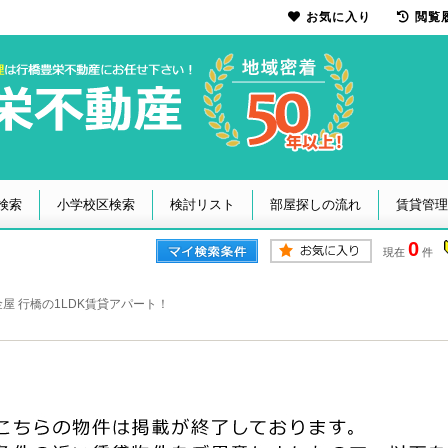
お気に入り
閲覧
検索
小学校区検索
検討リスト
部屋探しの流れ
賃貸管理
0
現在
件
屋 行橋の1LDK賃貸アパート！