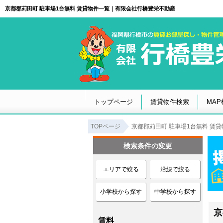
京都郡苅田町 駐車場1台無料 賃貸物件一覧｜有限会社行橋豊栄不動産
トップページ
賃貸物件検索
MAP
TOPページ
京都郡苅田町 駐車場1台無料 賃
検索条件の変更
エリアで絞る
沿線で絞る
小学校から探す
中学校から探す
京
賃料