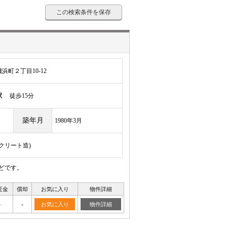
この検索条件を保存
町２丁目10-12
駅
徒歩15分
築年月
1980年3月
ンクリート造)
どです。
証金
償却
お気に入り
物件詳細
-
-
お気に入り
物件詳細