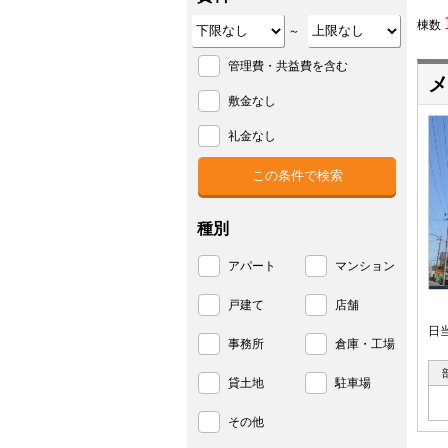
棟数
～
管理費・共益費を含む
メ
敷金なし
礼金なし
種別
アパート
マンション
戸建て
店舗
日
事務所
倉庫・工場
貸土地
駐車場
その他