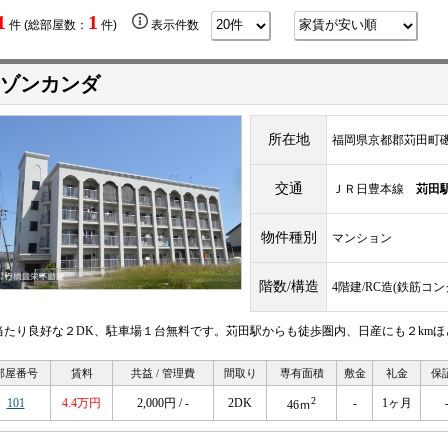
1
1
件 (総部屋数：
件)
表示件数
ゾンカンダ
所在地
福岡県京都郡苅田町磯浜
交通
ＪＲ日豊本線
苅田
物件種別
マンション
階数/構造
4階建/RC造(鉄筋コ
当たり良好な２DK、駐車場１台無料です。苅田駅からも徒歩圏内、日産にも２kmほ
部屋番号
賃料
共益 / 管理費
間取り
専有面積
敷金
礼金
保
2
101
4.4万円
2,000円 / -
2DK
-
1ヶ月
46ｍ