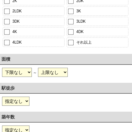
2K
2DK
2LDK
3K
3DK
3LDK
4K
4DK
4LDK
それ以上
面積
～
駅徒歩
築年数