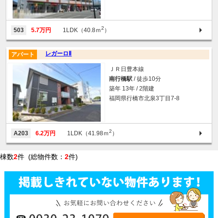
2
503
5.7万円
1LDK（40.8ｍ
）
レガーロⅡ
アパート
ＪＲ日豊本線
南行橋駅
/ 徒歩10分
築年 13年 / 2階建
福岡県行橋市北泉3丁目7-8
2
A203
6.2万円
1LDK（41.98ｍ
）
棟数
2
件 (総物件数：
2
件)