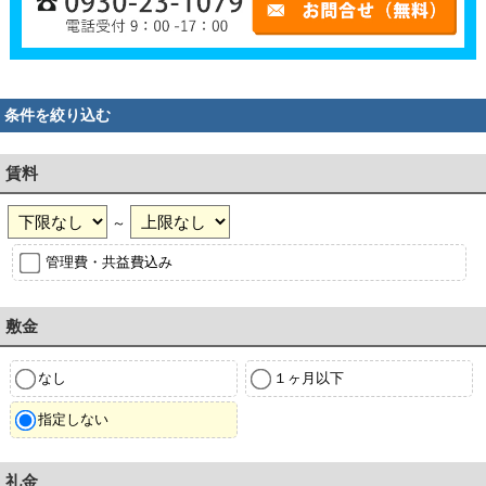
条件を絞り込む
賃料
～
管理費・共益費込み
敷金
なし
１ヶ月以下
指定しない
礼金