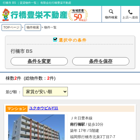
行橋市 BS ｜賃貸物件一覧｜ 有限会社行橋豊栄不動産
物件検索
お店へ連絡
TOPページ
>
物件検索
>
物件一覧
選択中の条件
行橋市 BS
条件を変更
条件を保存
棟数
2
件 (総物件数：
2
件)
並び順 ：
ユクホウビルY11
マンション
ＪＲ日豊本線
南行橋駅
/ 徒歩10分
築年 17年 / 5階建
福岡県行橋市北泉3丁目7-7