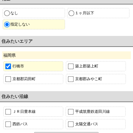
なし
１ヶ月以下
指定しない
住みたいエリア
福岡県
行橋市
築上郡築上町
京都郡苅田町
京都郡みやこ町
住みたい沿線
ＪＲ日豊本線
平成筑豊鉄道田川線
西鉄バス
太陽交通バス