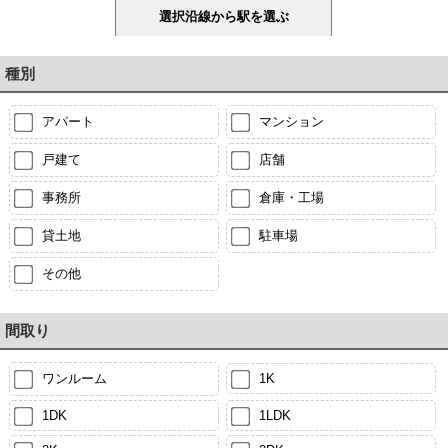
種別
アパート
マンション
戸建て
店舗
事務所
倉庫・工場
貸土地
駐車場
その他
間取り
ワンルーム
1K
1DK
1LDK