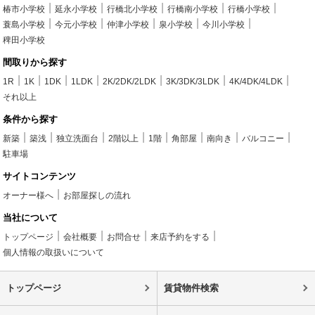
椿市小学校
延永小学校
行橋北小学校
行橋南小学校
行橋小学校
蓑島小学校
今元小学校
仲津小学校
泉小学校
今川小学校
稗田小学校
間取りから探す
1R
1K
1DK
1LDK
2K/2DK/2LDK
3K/3DK/3LDK
4K/4DK/4LDK
それ以上
条件から探す
新築
築浅
独立洗面台
2階以上
1階
角部屋
南向き
バルコニー
駐車場
サイトコンテンツ
オーナー様へ
お部屋探しの流れ
当社について
トップページ
会社概要
お問合せ
来店予約をする
個人情報の取扱いについて
トップページ
賃貸物件検索