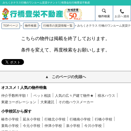
みちくさテラス行橋のワンルーム賃貸テナント! | 有限会社行橋豊栄不動産
物件検索
お店へ連絡
TOPページ
>
物件検索
>
行橋市の賃貸情報一覧
>
みちくさテラス 行橋のワンルーム賃貸
こちらの物件は掲載を終了しております。
条件を変えて、再度検索をお願いします。
このページの先頭へ
オススメ！人気の物件特集
仲介手数料半額！
ペット相談
人気の広々戸建て物件★
積水ハウス
東建コーポレーション
大東建託
その他ハウスメーカー
小学校区から探す
椿市小学校
延永小学校
行橋北小学校
行橋南小学校
行橋小学校
蓑島小学校
今元小学校
仲津小学校
泉小学校
今川小学校