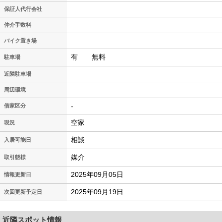
保証人代行会社
仲介手数料
バイク置き場
有 無料
駐車場
近隣駐車場
周辺環境
-
借家区分
空家
現況
相談
入居可能日
媒介
取引態様
2025年09月05日
情報更新日
2025年09月19日
次回更新予定日
近隣スポット情報