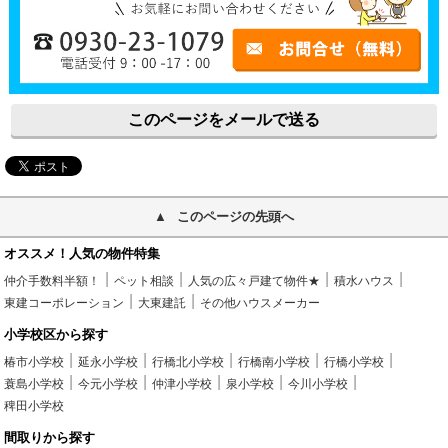
このページをメールで送る
このページの先頭へ
オススメ！人気の物件特集
仲介手数料半額！
ペット相談
人気の広々戸建て物件★
積水ハウス
東建コーポレーション
大東建託
その他ハウスメーカー
小学校区から探す
椿市小学校
延永小学校
行橋北小学校
行橋南小学校
行橋小学校
蓑島小学校
今元小学校
仲津小学校
泉小学校
今川小学校
稗田小学校
間取りから探す