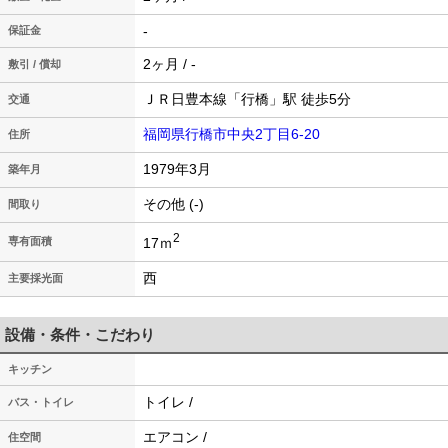
-
保証金
2ヶ月 / -
敷引 / 償却
ＪＲ日豊本線「行橋」駅 徒歩5分
交通
福岡県行橋市中央2丁目6-20
住所
1979年3月
築年月
その他 (-)
間取り
2
17ｍ
専有面積
西
主要採光面
設備・条件・こだわり
キッチン
トイレ /
バス・トイレ
エアコン /
住空間