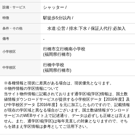
シャッター /
設備・サービス
駅徒歩5分以内 /
特徴
水道:公営 / 排水:下水 / 保証人代行:必加入
条件・その他
-
備考
行橋市立行橋南小学校
小学校区
(福岡県行橋市)
行橋中学校
中学校区
(福岡県行橋市)
※各種情報と現状に差異がある場合は、現状優先となります。
※物件情報の学区情報について
当サイト物件情報に記載されております通学区域(学区)情報は、国土数
値情報ダウンロードサービスが提供する小学校区データ【2016年度】及
び中学校区データ【2016年度】を元に加工したものですので、記載情報
が現在の学区域と異なる場合がございます。国土数値情報ダウンロード
サービスのWEBサイト上で記述通り、データは必ずしも正確とは言えま
せん。また、通学区域(学区)は毎年見直しの対象となりますので、そち
らを踏まえ学区情報は参考としてご活用下さい。