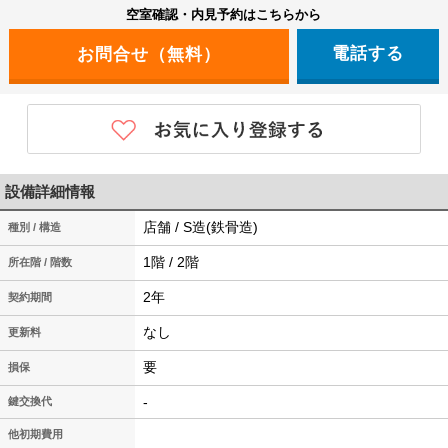
空室確認・内見予約はこちらから
電話する
設備詳細情報
店舗 / S造(鉄骨造)
種別 / 構造
1階 / 2階
所在階 / 階数
2年
契約期間
なし
更新料
要
損保
-
鍵交換代
他初期費用