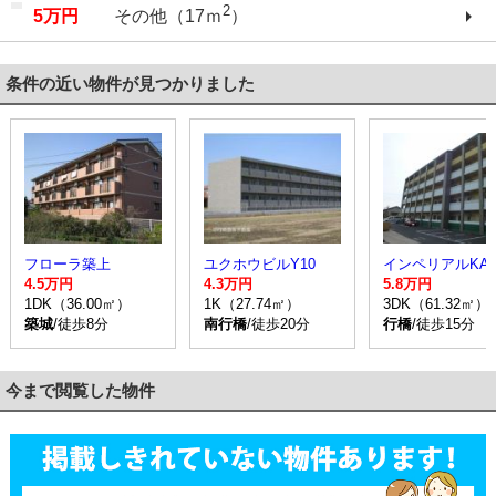
2
5万円
その他（17ｍ
）
条件の近い物件が見つかりました
フローラ築上
ユクホウビルY10
インペリアルKAT
4.5万円
4.3万円
5.8万円
1DK（36.00㎡）
1K（27.74㎡）
3DK（61.32㎡）
築城
/徒歩8分
南行橋
/徒歩20分
行橋
/徒歩15分
今まで閲覧した物件