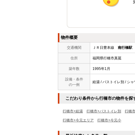
物件概要
交通機関
ＪＲ日豊本線
南行橋駅
住所
福岡県行橋市真菰
築年数
1995年1月
設備・条件
給湯 / バストイレ別 / シャ
の一例
こだわり条件から行橋市の物件を探
行橋市+給湯
行橋市+バストイレ別
行橋
行橋市+今元エリア
行橋市+今元小