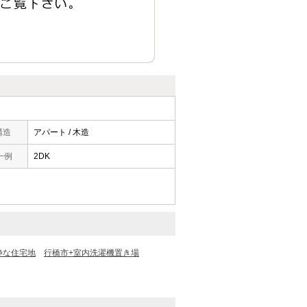
構造
アパート / 木造
一例
2DK
静な住宅地
行橋市+室内洗濯機置き場