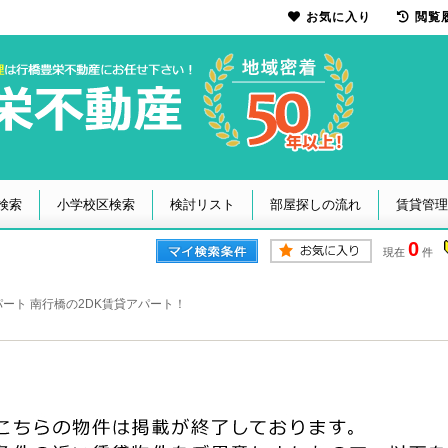
お気に入り
閲覧
検索
小学校区検索
検討リスト
部屋探しの流れ
賃貸管理
0
現在
件
ート 南行橋の2DK賃貸アパート！