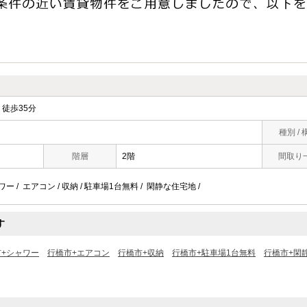
徒歩35分
種別 / 
階層
2階
間取り
ワー / エアコン / 収納 / 駐車場1台無料 / 閑静な住宅地 /
す
市+シャワー
行橋市+エアコン
行橋市+収納
行橋市+駐車場1台無料
行橋市+閑