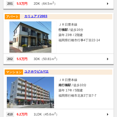
2
201
5.5万円
2DK（64.5ｍ
）
カリュアド2003
アパート
ＪＲ日豊本線
行橋駅
/ 徒歩16分
築年 23年 / 2階建
福岡県行橋市行事4丁目22-14
2
202
5.5万円
3DK（50.81ｍ
）
ユクホウビルY11
マンション
ＪＲ日豊本線
南行橋駅
/ 徒歩10分
築年 17年 / 5階建
福岡県行橋市北泉3丁目7-7
2
410
6.2万円
1LDK（45.6ｍ
）