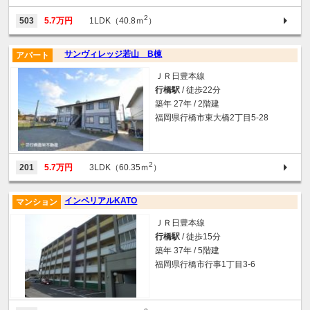
2
503
5.7万円
1LDK（40.8ｍ
）
サンヴィレッジ若山 B棟
アパート
ＪＲ日豊本線
行橋駅
/ 徒歩22分
築年 27年 / 2階建
福岡県行橋市東大橋2丁目5-28
2
201
5.7万円
3LDK（60.35ｍ
）
インペリアルKATO
マンション
ＪＲ日豊本線
行橋駅
/ 徒歩15分
築年 37年 / 5階建
福岡県行橋市行事1丁目3-6