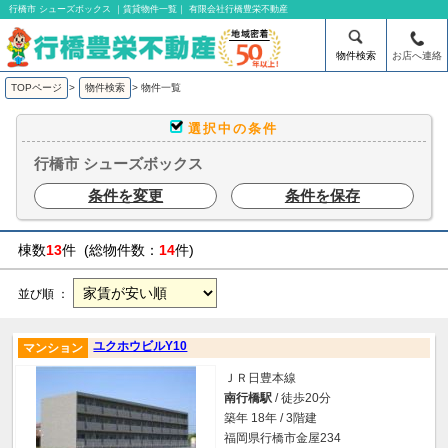
行橋市 シューズボックス ｜賃貸物件一覧｜ 有限会社行橋豊栄不動産
物件検索
お店へ連絡
TOPページ
>
物件検索
>
物件一覧
選択中の条件
行橋市 シューズボックス
条件を変更
条件を保存
棟数
13
件 (総物件数：
14
件)
並び順 ：
ユクホウビルY10
マンション
ＪＲ日豊本線
南行橋駅
/ 徒歩20分
築年 18年 / 3階建
福岡県行橋市金屋234