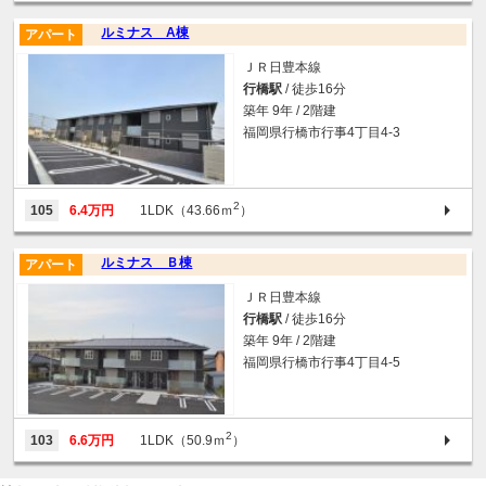
ルミナス A棟
アパート
ＪＲ日豊本線
行橋駅
/ 徒歩16分
築年 9年 / 2階建
福岡県行橋市行事4丁目4-3
2
105
6.4万円
1LDK（43.66ｍ
）
ルミナス Ｂ棟
アパート
ＪＲ日豊本線
行橋駅
/ 徒歩16分
築年 9年 / 2階建
福岡県行橋市行事4丁目4-5
2
103
6.6万円
1LDK（50.9ｍ
）