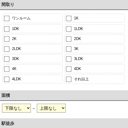
間取り
ワンルーム
1K
1DK
1LDK
2K
2DK
2LDK
3K
3DK
3LDK
4K
4DK
4LDK
それ以上
面積
～
駅徒歩