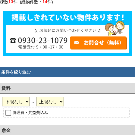
棟数
13
件 (総物件数：
14
件)
条件を絞り込む
賃料
～
管理費・共益費込み
敷金