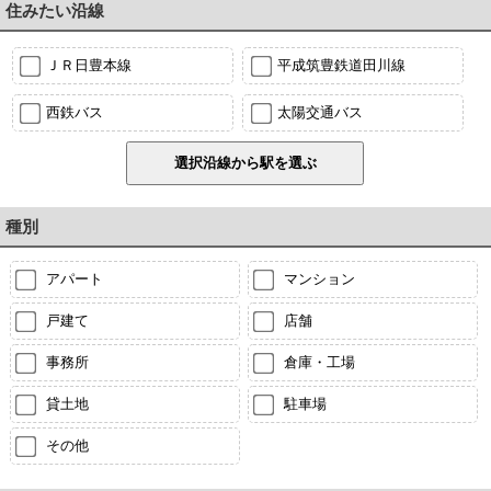
住みたい沿線
ＪＲ日豊本線
平成筑豊鉄道田川線
西鉄バス
太陽交通バス
種別
アパート
マンション
戸建て
店舗
事務所
倉庫・工場
貸土地
駐車場
その他