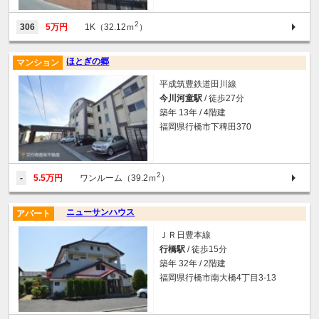
2
306
5万円
1K（32.12ｍ
）
ほとぎの郷
マンション
平成筑豊鉄道田川線
今川河童駅
/ 徒歩27分
築年 13年 / 4階建
福岡県行橋市下稗田370
2
-
5.5万円
ワンルーム（39.2ｍ
）
ニューサンハウス
アパート
ＪＲ日豊本線
行橋駅
/ 徒歩15分
築年 32年 / 2階建
福岡県行橋市南大橋4丁目3-13