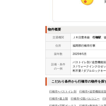
物件概要
交通機関
ＪＲ日豊本線
行橋駅
徒
住所
福岡県行橋市行事
築年数
2025年5月
バストイレ別 / 追焚機能浴室
設備・条件
ス / ウォークインクロゼッ
の一例
料不要 / ダブルロックキー 
こだわり条件から行橋市の物件を探
行橋市+バストイレ別
行橋市+追焚機能浴
行橋市+最上階
行橋市+2面バルコニー
行
行橋市+宅配ボックス
行橋市+敷地内ごみ