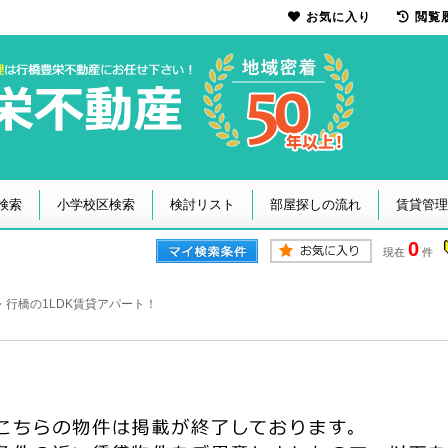
お気に入り
閲覧
検索
小学校区検索
検討リスト
部屋探しの流れ
賃貸管理
0
現在
件
 行橋の1LDK賃貸アパート！