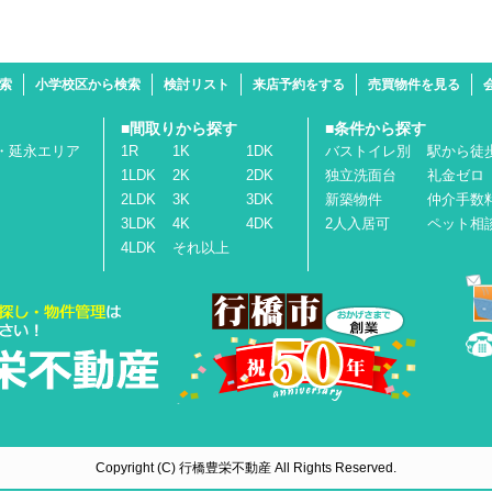
検索
小学校区から検索
検討リスト
来店予約をする
売買物件を見る
■間取りから探す
■条件から探す
・延永エリア
1R
1K
1DK
バストイレ別
駅から徒
1LDK
2K
2DK
独立洗面台
礼金ゼロ
2LDK
3K
3DK
新築物件
仲介手数
3LDK
4K
4DK
2人入居可
ペット相
4LDK
それ以上
Copyright (C) 行橋豊栄不動産 All Rights Reserved.