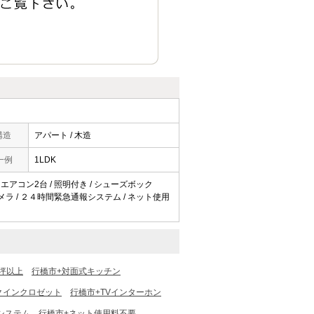
構造
アパート / 木造
一例
1LDK
/ エアコン2台 / 照明付き / シューズボック
カメラ / ２４時間緊急通報システム / ネット使用
坪以上
行橋市+対面式キッチン
クインクロゼット
行橋市+TVインターホン
システム
行橋市+ネット使用料不要