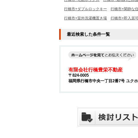
行橋市+ダブルロックキー
行橋市+閑静な
行橋市+室外洗濯機置き場
行橋市+即入居
最近検索した条件一覧
有限会社行橋豊栄不動産
〒824-0005
福岡県行橋市中央一丁目2番7号 ユクホウ