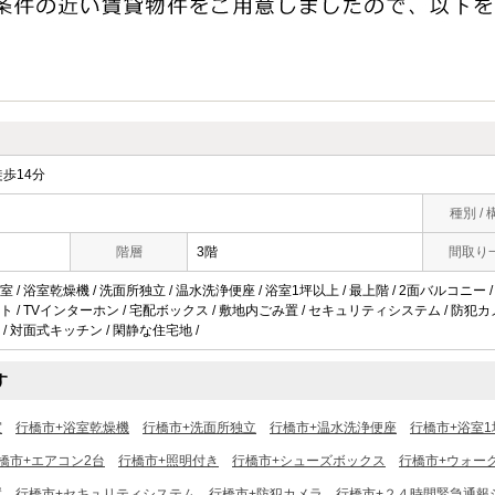
歩14分
種別 / 
階層
3階
間取り
 / 浴室乾燥機 / 洗面所独立 / 温水洗浄便座 / 浴室1坪以上 / 最上階 / 2面バルコニー 
ト / TVインターホン / 宅配ボックス / 敷地内ごみ置 / セキュリティシステム / 防犯
/ 対面式キッチン / 閑静な住宅地 /
す
室
行橋市+浴室乾燥機
行橋市+洗面所独立
行橋市+温水洗浄便座
行橋市+浴室1
橋市+エアコン2台
行橋市+照明付き
行橋市+シューズボックス
行橋市+ウォー
置
行橋市+セキュリティシステム
行橋市+防犯カメラ
行橋市+２４時間緊急通報