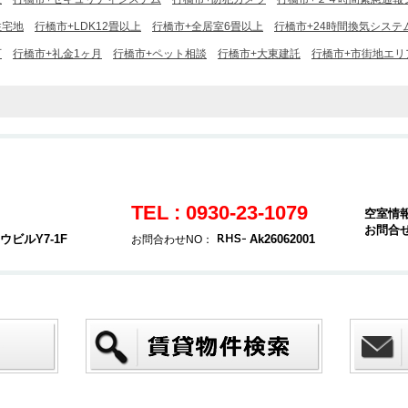
住宅地
行橋市+LDK12畳以上
行橋市+全居室6畳以上
行橋市+24時間換気システ
可
行橋市+礼金1ヶ月
行橋市+ペット相談
行橋市+大東建託
行橋市+市街地エリ
TEL : 0930-23-1079
空室情
お問合
ビルY7-1F
Ak26062001
お問合わせNO：