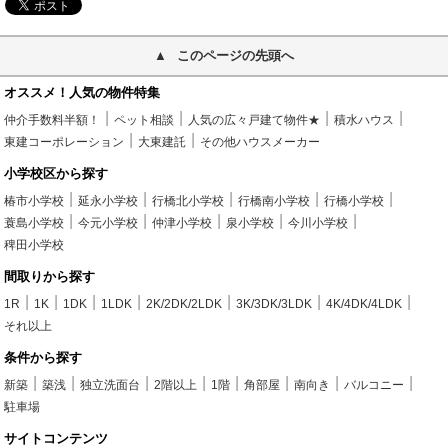
このページの先頭へ
オススメ！人気の物件特集
仲介手数料半額！
ペット相談
人気の広々戸建て物件★
積水ハウス
東建コーポレーション
大東建託
その他ハウスメーカー
小学校区から探す
椿市小学校
延永小学校
行橋北小学校
行橋南小学校
行橋小学校
蓑島小学校
今元小学校
仲津小学校
泉小学校
今川小学校
稗田小学校
間取りから探す
1R
1K
1DK
1LDK
2K/2DK/2LDK
3K/3DK/3LDK
4K/4DK/4LDK
それ以上
条件から探す
新築
築浅
独立洗面台
2階以上
1階
角部屋
南向き
バルコニー
駐車場
サイトコンテンツ