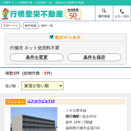
行橋市 ネット使用料不要 ｜賃貸物件一覧｜ 有限会社行橋豊栄不動産
物件検索
お店へ連絡
TOPページ
>
物件検索
>
物件一覧
選択中の条件
行橋市 ネット使用料不要
条件を変更
条件を保存
棟数
5
件 (総物件数：
5
件)
並び順 ：
ユクホウビルY10
マンション
ＪＲ日豊本線
南行橋駅
/ 徒歩20分
築年 18年 / 3階建
福岡県行橋市金屋234