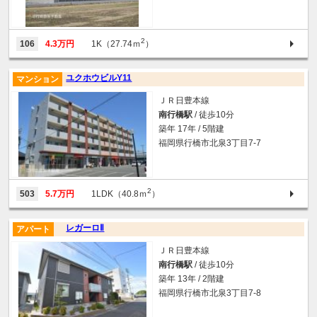
2
106
4.3万円
1K（27.74ｍ
）
ユクホウビルY11
マンション
ＪＲ日豊本線
南行橋駅
/ 徒歩10分
築年 17年 / 5階建
福岡県行橋市北泉3丁目7-7
2
503
5.7万円
1LDK（40.8ｍ
）
レガーロⅡ
アパート
ＪＲ日豊本線
南行橋駅
/ 徒歩10分
築年 13年 / 2階建
福岡県行橋市北泉3丁目7-8