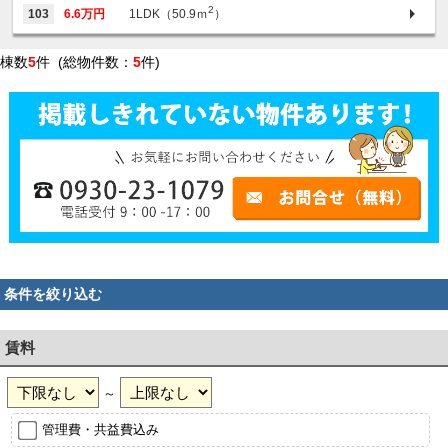
2
103
6.6万円
1LDK（50.9ｍ
）
棟数
5
件 (総物件数：
5
件)
条件を絞り込む
賃料
～
管理費・共益費込み