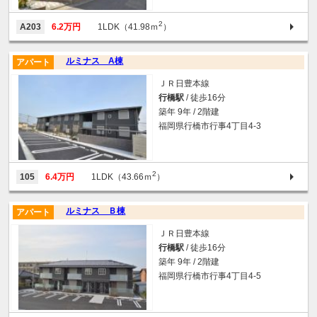
2
A203
6.2万円
1LDK（41.98ｍ
）
ルミナス A棟
アパート
ＪＲ日豊本線
行橋駅
/ 徒歩16分
築年 9年 / 2階建
福岡県行橋市行事4丁目4-3
2
105
6.4万円
1LDK（43.66ｍ
）
ルミナス Ｂ棟
アパート
ＪＲ日豊本線
行橋駅
/ 徒歩16分
築年 9年 / 2階建
福岡県行橋市行事4丁目4-5