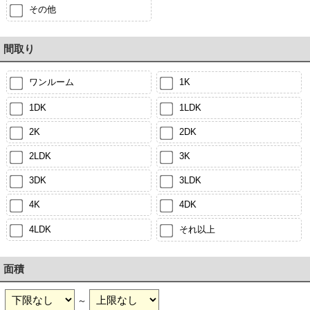
その他
間取り
ワンルーム
1K
1DK
1LDK
2K
2DK
2LDK
3K
3DK
3LDK
4K
4DK
4LDK
それ以上
面積
～