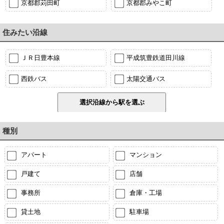
京都郡苅田町
京都郡みやこ町
住みたい沿線
ＪＲ日豊本線
平成筑豊鉄道田川線
西鉄バス
太陽交通バス
種別
アパート
マンション
戸建て
店舗
事務所
倉庫・工場
貸土地
駐車場