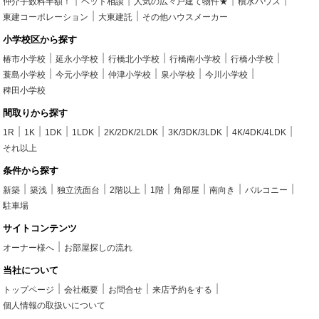
仲介手数料半額！
ペット相談
人気の広々戸建て物件★
積水ハウス
東建コーポレーション
大東建託
その他ハウスメーカー
小学校区から探す
椿市小学校
延永小学校
行橋北小学校
行橋南小学校
行橋小学校
蓑島小学校
今元小学校
仲津小学校
泉小学校
今川小学校
稗田小学校
間取りから探す
1R
1K
1DK
1LDK
2K/2DK/2LDK
3K/3DK/3LDK
4K/4DK/4LDK
それ以上
条件から探す
新築
築浅
独立洗面台
2階以上
1階
角部屋
南向き
バルコニー
駐車場
サイトコンテンツ
オーナー様へ
お部屋探しの流れ
当社について
トップページ
会社概要
お問合せ
来店予約をする
個人情報の取扱いについて