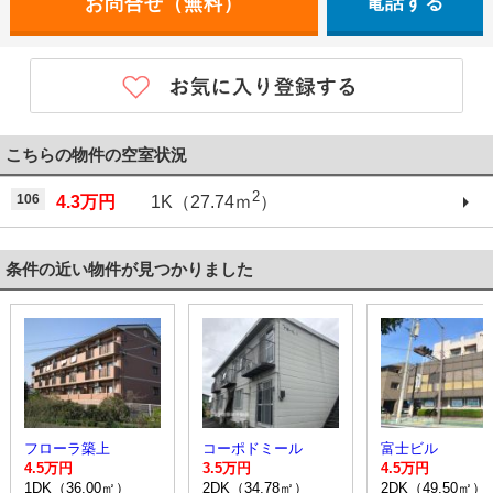
電話する
こちらの物件の空室状況
2
106
4.3万円
1K（27.74ｍ
）
条件の近い物件が見つかりました
フローラ築上
コーポドミール
富士ビル
4.5万円
3.5万円
4.5万円
1DK（36.00㎡）
2DK（34.78㎡）
2DK（49.50㎡）