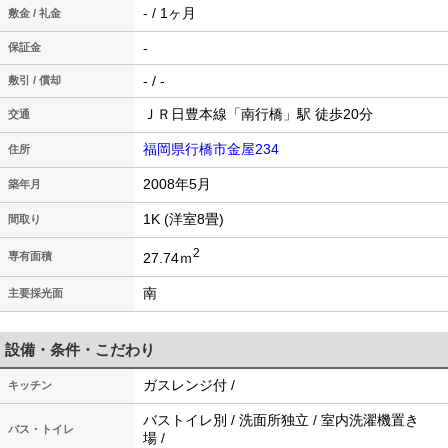
- / 1ヶ月
敷金 / 礼金
-
保証金
- / -
敷引 / 償却
ＪＲ日豊本線「南行橋」駅 徒歩20分
交通
福岡県行橋市金屋234
住所
2008年5月
築年月
1K (洋室8畳)
間取り
2
27.74ｍ
専有面積
南
主要採光面
設備・条件・こだわり
ガスレンジ付 /
キッチン
バストイレ別 / 洗面所独立 / 室内洗濯機置き
バス・トイレ
場 /