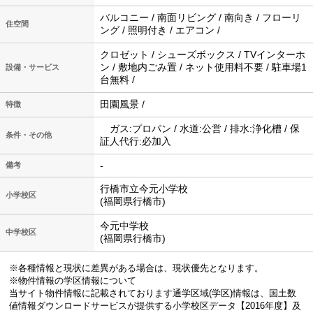
バルコニー / 南面リビング / 南向き / フローリ
住空間
ング / 照明付き / エアコン /
クロゼット / シューズボックス / TVインターホ
ン / 敷地内ごみ置 / ネット使用料不要 / 駐車場1
設備・サービス
台無料 /
田園風景 /
特徴
ガス:プロパン / 水道:公営 / 排水:浄化槽 / 保
条件・その他
証人代行:必加入
-
備考
行橋市立今元小学校
小学校区
(福岡県行橋市)
今元中学校
中学校区
(福岡県行橋市)
※各種情報と現状に差異がある場合は、現状優先となります。
※物件情報の学区情報について
当サイト物件情報に記載されております通学区域(学区)情報は、国土数
値情報ダウンロードサービスが提供する小学校区データ【2016年度】及