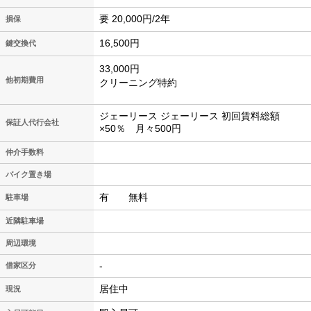
要 20,000円/2年
損保
16,500円
鍵交換代
33,000円
他初期費用
クリーニング特約
ジェーリース ジェーリース 初回賃料総額
保証人代行会社
×50％ 月々500円
仲介手数料
バイク置き場
有 無料
駐車場
近隣駐車場
周辺環境
-
借家区分
居住中
現況