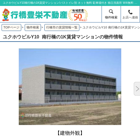
ユクホウビルY10南行橋の1K賃貸マンション!バストイレ別 ネット無料 駐車場付き 独立洗面所 Wifi無料 | 有限会社行橋豊栄不動産
物件検索
お店へ連絡
TOPページ
>
物件検索
>
行橋市の賃貸情報一覧
>
ユクホウビルY10 南行橋の1K賃貸マン
ユクホウビルY10
南行橋の1K賃貸マンションの物件情報
【建物外観】