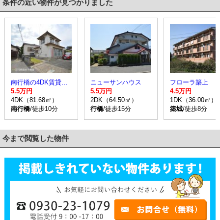
条件の近い物件が見つかりました
南行橋の4DK賃貸一戸建て
ニューサンハウス
フローラ築上
5.5万円
5.5万円
4.5万円
4DK（81.68㎡）
2DK（64.50㎡）
1DK（36.00㎡）
南行橋
/徒歩10分
行橋
/徒歩15分
築城
/徒歩8分
今まで閲覧した物件