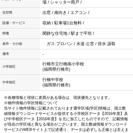
場 / シャッター雨戸 /
出窓 / 南向き / エアコン /
住空間
収納 / 駐車場1台無料 /
設備・サービス
閑静な住宅地 / 駅まで平坦 /
特徴
ガス:プロパン / 水道:公営 / 排水:汲取
条件・その他
-
備考
行橋市立行橋南小学校
小学校区
(福岡県行橋市)
行橋中学校
中学校区
(福岡県行橋市)
※各種情報と現状に差異がある場合は、現状優先となります。
※物件情報の学区情報について
当サイト物件情報に記載されております通学区域(学区)情報は、国土数
値情報ダウンロードサービスが提供する小学校区データ【2016年度】及
び中学校区データ【2016年度】を元に加工したものですので、記載情報
が現在の学区域と異なる場合がございます。国土数値情報ダウンロード
サービスのWEBサイト上で記述通り、データは必ずしも正確とは言えま