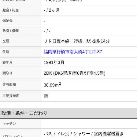
- / 2ヶ月
敷金 / 礼金
-
保証金
- / -
敷引 / 償却
ＪＲ日豊本線「行橋」駅 徒歩14分
交通
福岡県行橋市南大橋4丁目2-87
住所
1991年3月
築年月
2DK (DK6畳/和室6畳/洋室4.5畳)
間取り
2
38.09ｍ
専有面積
南
主要採光面
設備・条件・こだわり
キッチン
バストイレ別 / シャワー / 室内洗濯機置き
バス・トイレ