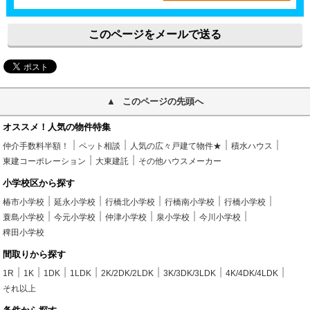
このページをメールで送る
このページの先頭へ
オススメ！人気の物件特集
仲介手数料半額！
ペット相談
人気の広々戸建て物件★
積水ハウス
東建コーポレーション
大東建託
その他ハウスメーカー
小学校区から探す
椿市小学校
延永小学校
行橋北小学校
行橋南小学校
行橋小学校
蓑島小学校
今元小学校
仲津小学校
泉小学校
今川小学校
稗田小学校
間取りから探す
1R
1K
1DK
1LDK
2K/2DK/2LDK
3K/3DK/3LDK
4K/4DK/4LDK
それ以上