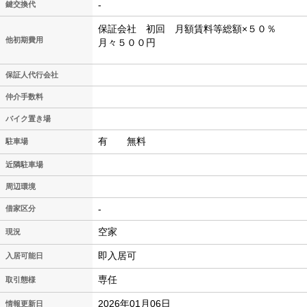
-
鍵交換代
保証会社 初回 月額賃料等総額×５０％
他初期費用
月々５００円
保証人代行会社
仲介手数料
バイク置き場
有 無料
駐車場
近隣駐車場
周辺環境
-
借家区分
空家
現況
即入居可
入居可能日
専任
取引態様
2026年01月06日
情報更新日