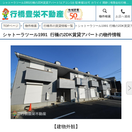
シャトーラツール1991行橋の2DK賃貸アパート!エアコン1台 駐車場1台可 カワイイ 閑静 | 有限会社行橋豊栄不動産
物件検索
お店へ連絡
TOPページ
>
物件検索
>
行橋市の賃貸情報一覧
>
シャトーラツール1991 行橋の2DK賃貸
シャトーラツール1991
行橋の2DK賃貸アパートの物件情報
【建物外観】