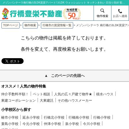
メゾンパンテーラ南行橋の3LDK賃貸アパート!３LDK ウォッシュレット キッチンきれい 日当り良好 駐車場2台付 | 有限会社行橋豊栄不動産
物件検索
お店へ連絡
TOPページ
>
物件検索
>
行橋市の賃貸情報一覧
>
メゾンパンテーラ 南行橋の3LDK賃貸ア
こちらの物件は掲載を終了しております。
条件を変えて、再度検索をお願いします。
このページの先頭へ
オススメ！人気の物件特集
仲介手数料半額！
ペット相談
人気の広々戸建て物件★
積水ハウス
東建コーポレーション
大東建託
その他ハウスメーカー
小学校区から探す
椿市小学校
延永小学校
行橋北小学校
行橋南小学校
行橋小学校
蓑島小学校
今元小学校
仲津小学校
泉小学校
今川小学校