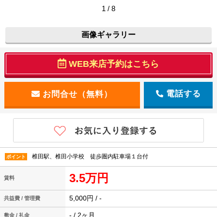
1 / 8
画像ギャラリー
WEB来店予約はこちら
電話する
椎田駅、椎田小学校 徒歩圏内駐車場１台付
ポイント
3.5万円
賃料
5,000円 / -
共益費 / 管理費
- / 2ヶ月
敷金 / 礼金