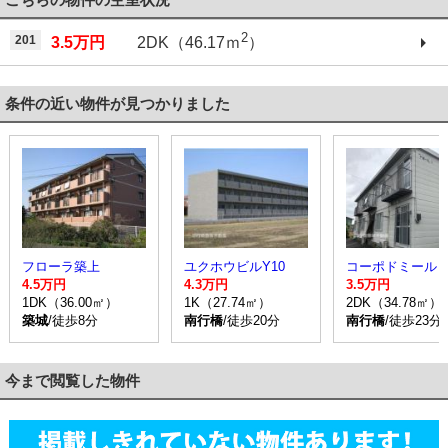
2
201
3.5万円
2DK（46.17ｍ
）
条件の近い物件が見つかりました
フローラ築上
ユクホウビルY10
コーポドミール
4.5万円
4.3万円
3.5万円
1DK（36.00㎡）
1K（27.74㎡）
2DK（34.78㎡）
築城
/徒歩8分
南行橋
/徒歩20分
南行橋
/徒歩23分
今まで閲覧した物件