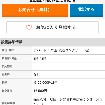
空室確認・内見予約はこちらから
電話する
設備詳細情報
アパート / RC造(鉄筋コンクリート造)
種別 / 構造
2階 / 2階
所在階 / 階数
-
契約期間
なし
更新料
要 20,000円/2年
損保
16,500円
鍵交換代
保証会社 初回 月額賃料等総額５０％ 月々
他初期費用
５００円