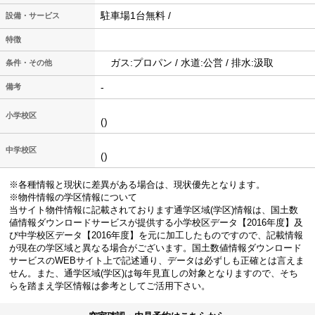
駐車場1台無料 /
設備・サービス
特徴
ガス:プロパン / 水道:公営 / 排水:汲取
条件・その他
-
備考
小学校区
()
中学校区
()
※各種情報と現状に差異がある場合は、現状優先となります。
※物件情報の学区情報について
当サイト物件情報に記載されております通学区域(学区)情報は、国土数
値情報ダウンロードサービスが提供する小学校区データ【2016年度】及
び中学校区データ【2016年度】を元に加工したものですので、記載情報
が現在の学区域と異なる場合がございます。国土数値情報ダウンロード
サービスのWEBサイト上で記述通り、データは必ずしも正確とは言えま
せん。また、通学区域(学区)は毎年見直しの対象となりますので、そち
らを踏まえ学区情報は参考としてご活用下さい。