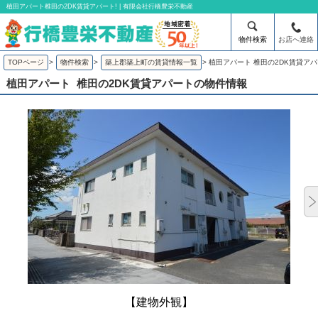
植田アパート椎田の2DK賃貸アパート! | 有限会社行橋豊栄不動産
物件検索
お店へ連絡
TOPページ
>
物件検索
>
築上郡築上町の賃貸情報一覧
>
植田アパート 椎田の2DK賃貸ア
植田アパート
椎田の2DK賃貸アパートの物件情報
【建物外観】