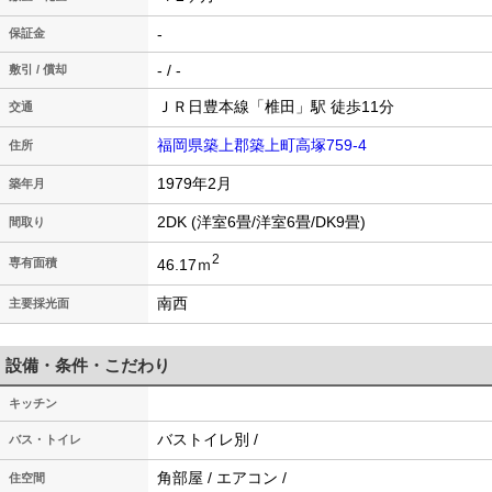
-
保証金
- / -
敷引 / 償却
ＪＲ日豊本線「椎田」駅 徒歩11分
交通
福岡県築上郡築上町高塚759-4
住所
1979年2月
築年月
2DK (洋室6畳/洋室6畳/DK9畳)
間取り
2
46.17ｍ
専有面積
南西
主要採光面
設備・条件・こだわり
キッチン
バストイレ別 /
バス・トイレ
角部屋 / エアコン /
住空間