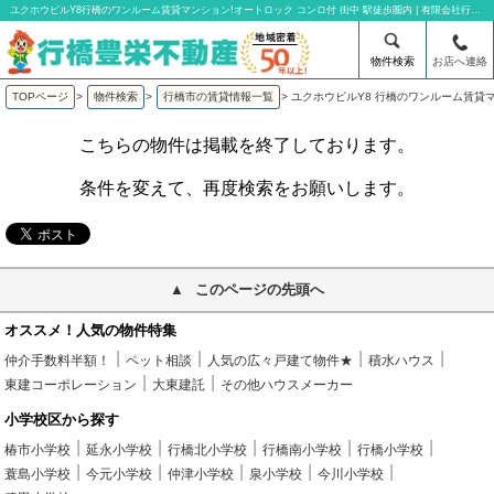
ユクホウビルY8行橋のワンルーム賃貸マンション!オートロック コンロ付 街中 駅徒歩圏内 | 有限会社行橋豊栄不動産
物件検索
お店へ連絡
TOPページ
>
物件検索
>
行橋市の賃貸情報一覧
>
ユクホウビルY8 行橋のワンルーム賃貸
こちらの物件は掲載を終了しております。
条件を変えて、再度検索をお願いします。
このページの先頭へ
オススメ！人気の物件特集
仲介手数料半額！
ペット相談
人気の広々戸建て物件★
積水ハウス
東建コーポレーション
大東建託
その他ハウスメーカー
小学校区から探す
椿市小学校
延永小学校
行橋北小学校
行橋南小学校
行橋小学校
蓑島小学校
今元小学校
仲津小学校
泉小学校
今川小学校