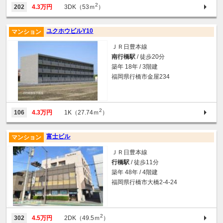
2
202
4.3万円
3DK（53ｍ
）
ユクホウビルY10
マンション
ＪＲ日豊本線
南行橋駅
/ 徒歩20分
築年 18年 / 3階建
福岡県行橋市金屋234
2
106
4.3万円
1K（27.74ｍ
）
富士ビル
マンション
ＪＲ日豊本線
行橋駅
/ 徒歩11分
築年 48年 / 4階建
福岡県行橋市大橋2-4-24
2
302
4.5万円
2DK（49.5ｍ
）