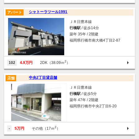
シャトーラツール1991
アパート
ＪＲ日豊本線
行橋駅
/ 徒歩14分
築年 35年 / 2階建
福岡県行橋市南大橋4丁目2-87
2
102
4.9万円
2DK（38.09ｍ
）
中央2丁目貸店舗
店舗
ＪＲ日豊本線
行橋駅
/ 徒歩5分
築年 47年 / 2階建
福岡県行橋市中央2丁目6-20
2
-
5万円
その他（17ｍ
）