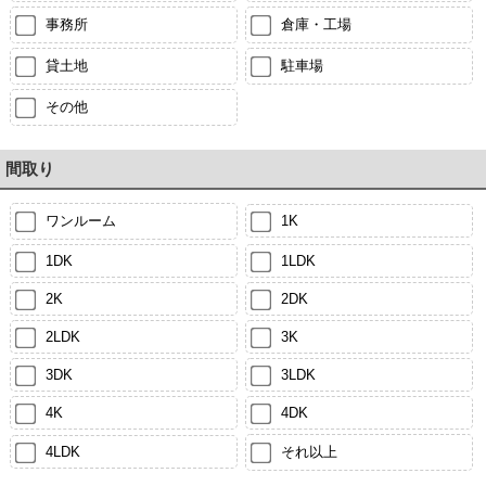
事務所
倉庫・工場
貸土地
駐車場
その他
間取り
ワンルーム
1K
1DK
1LDK
2K
2DK
2LDK
3K
3DK
3LDK
4K
4DK
4LDK
それ以上