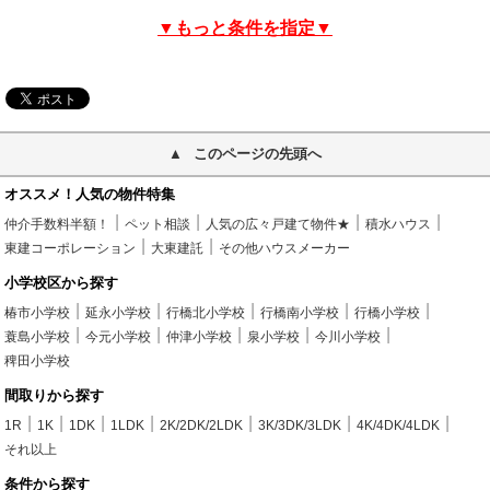
▼もっと条件を指定▼
このページの先頭へ
オススメ！人気の物件特集
仲介手数料半額！
ペット相談
人気の広々戸建て物件★
積水ハウス
東建コーポレーション
大東建託
その他ハウスメーカー
小学校区から探す
椿市小学校
延永小学校
行橋北小学校
行橋南小学校
行橋小学校
蓑島小学校
今元小学校
仲津小学校
泉小学校
今川小学校
稗田小学校
間取りから探す
1R
1K
1DK
1LDK
2K/2DK/2LDK
3K/3DK/3LDK
4K/4DK/4LDK
それ以上
条件から探す