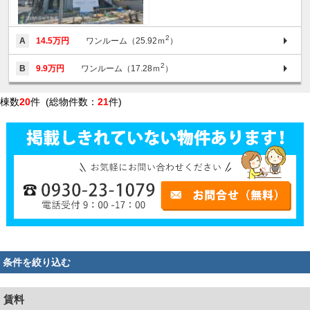
2
A
14.5万円
ワンルーム（25.92ｍ
）
2
B
9.9万円
ワンルーム（17.28ｍ
）
棟数
20
件 (総物件数：
21
件)
条件を絞り込む
賃料