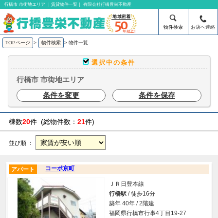
行橋市 市街地エリア ｜賃貸物件一覧｜ 有限会社行橋豊栄不動産
物件検索
お店へ連絡
TOPページ
>
物件検索
>
物件一覧
選択中の条件
行橋市 市街地エリア
条件を変更
条件を保存
棟数
20
件 (総物件数：
21
件)
並び順 ：
コーポ京町
アパート
ＪＲ日豊本線
行橋駅
/ 徒歩16分
築年 40年 / 2階建
福岡県行橋市行事4丁目19-27