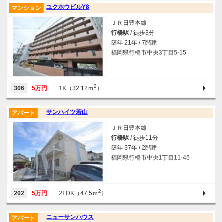
ユクホウビルY8
マンション
ＪＲ日豊本線
行橋駅
/ 徒歩3分
築年 21年 / 7階建
福岡県行橋市中央3丁目5-15
2
306
5万円
1K（32.12ｍ
）
サンハイツ若山
アパート
ＪＲ日豊本線
行橋駅
/ 徒歩11分
築年 37年 / 2階建
福岡県行橋市中央1丁目11-45
2
202
5万円
2LDK（47.5ｍ
）
ニューサンハウス
アパート