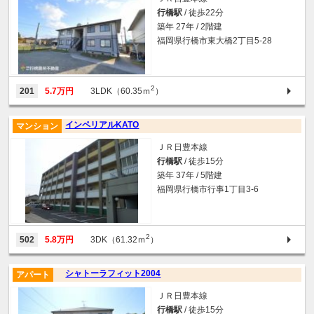
行橋駅
/ 徒歩22分
築年 27年 / 2階建
福岡県行橋市東大橋2丁目5-28
2
201
5.7万円
3LDK（60.35ｍ
）
インペリアルKATO
マンション
ＪＲ日豊本線
行橋駅
/ 徒歩15分
築年 37年 / 5階建
福岡県行橋市行事1丁目3-6
2
502
5.8万円
3DK（61.32ｍ
）
シャトーラフィット2004
アパート
ＪＲ日豊本線
行橋駅
/ 徒歩15分