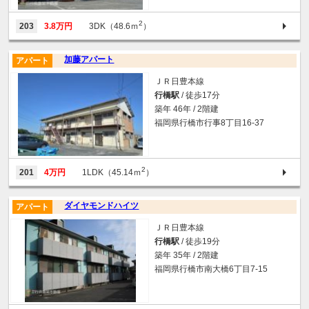
2
203
3.8万円
3DK（48.6ｍ
）
加藤アパート
アパート
ＪＲ日豊本線
行橋駅
/ 徒歩17分
築年 46年 / 2階建
福岡県行橋市行事8丁目16-37
2
201
4万円
1LDK（45.14ｍ
）
ダイヤモンドハイツ
アパート
ＪＲ日豊本線
行橋駅
/ 徒歩19分
築年 35年 / 2階建
福岡県行橋市南大橋6丁目7-15