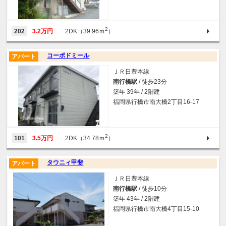
2
202
3.2万円
2DK（39.96ｍ
）
コーポドミール
アパート
ＪＲ日豊本線
南行橋駅
/ 徒歩23分
築年 39年 / 2階建
福岡県行橋市南大橋2丁目16-17
2
101
3.5万円
2DK（34.78ｍ
）
タウニィ甲斐
アパート
ＪＲ日豊本線
南行橋駅
/ 徒歩10分
築年 43年 / 2階建
福岡県行橋市南大橋4丁目15-10