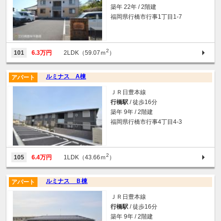
築年 22年 / 2階建
福岡県行橋市行事1丁目1-7
2
101
6.3万円
2LDK（59.07ｍ
）
ルミナス A棟
アパート
ＪＲ日豊本線
行橋駅
/ 徒歩16分
築年 9年 / 2階建
福岡県行橋市行事4丁目4-3
2
105
6.4万円
1LDK（43.66ｍ
）
ルミナス Ｂ棟
アパート
ＪＲ日豊本線
行橋駅
/ 徒歩16分
築年 9年 / 2階建