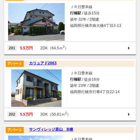
ＪＲ日豊本線
行橋駅
/ 徒歩15分
築年 32年 / 2階建
福岡県行橋市南大橋4丁目3-13
2
201
5.5万円
2DK（64.5ｍ
）
カリュアド2003
アパート
ＪＲ日豊本線
行橋駅
/ 徒歩16分
築年 23年 / 2階建
福岡県行橋市行事4丁目22-14
2
202
5.5万円
3DK（50.81ｍ
）
サンヴィレッジ若山 B棟
アパート
ＪＲ日豊本線