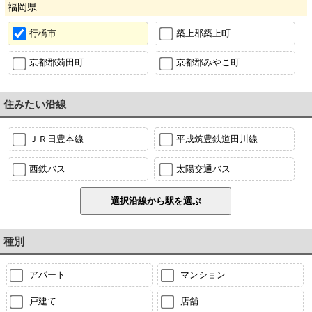
福岡県
行橋市
築上郡築上町
京都郡苅田町
京都郡みやこ町
住みたい沿線
ＪＲ日豊本線
平成筑豊鉄道田川線
西鉄バス
太陽交通バス
種別
アパート
マンション
戸建て
店舗