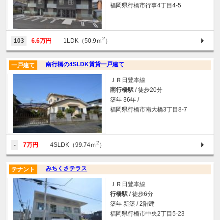
福岡県行橋市行事4丁目4-5
2
103
6.6万円
1LDK（50.9ｍ
）
南行橋の4SLDK賃貸一戸建て
一戸建て
ＪＲ日豊本線
南行橋駅
/ 徒歩20分
築年 36年 /
福岡県行橋市南大橋3丁目8-7
2
-
7万円
4SLDK（99.74ｍ
）
みちくさテラス
テナント
ＪＲ日豊本線
行橋駅
/ 徒歩6分
築年 新築 / 2階建
福岡県行橋市中央2丁目5-23